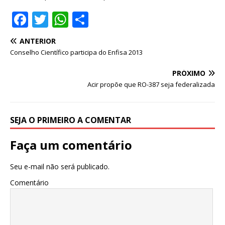
F
T
W
S
a
w
h
h
ANTERIOR
c
it
at
ar
Conselho Científico participa do Enfisa 2013
e
te
s
e
PRÓXIMO
b
r
A
Acir propõe que RO-387 seja federalizada
o
p
o
p
SEJA O PRIMEIRO A COMENTAR
k
Faça um comentário
Seu e-mail não será publicado.
Comentário