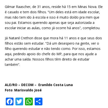
Gilmar Raascher, de 31 anos, reside há 15 em Minas Nova. Ele
é casado e tem dois filhos. “Um deles está em idade escolar,
mas não tem ido à escola e isso é muito doído pra mim que
sou pai. Estamos querendo apenas que seja autorizada a
escolar iniciar as aulas, como já ocorre há anos”, completou.
Já Natanil Crethon disse que mora há 11 anos e que seus dois
filhos estão sem estudar. “Dá um desespero na gente, ver o
filho querendo estudar e não tendo como. Por isso, estamos
aqui, pedindo apoio do chefe do MP, para que nos ajude a
achar uma saída. Nossos filhos têm direito de estudar
também”.
ALE/RO – DECOM – Eranildo Costa Luna
Foto
:
Marisvaldo José
F
T
W
S