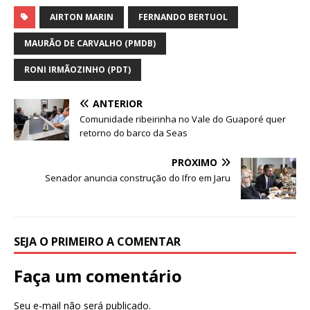
a
w
h
h
c
it
at
ar
AIRTON MARIN
FERNANDO BERTUOL
e
te
s
e
MAURÃO DE CARVALHO (PMDB)
b
r
A
RONI IRMÃOZINHO (PDT)
o
p
ANTERIOR
o
p
Comunidade ribeirinha no Vale do Guaporé quer
k
retorno do barco da Seas
PRÓXIMO
Senador anuncia construção do Ifro em Jaru
SEJA O PRIMEIRO A COMENTAR
Faça um comentário
Seu e-mail não será publicado.