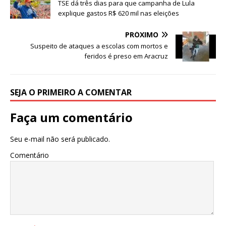
c
it
at
ar
TSE dá três dias para que campanha de Lula
e
te
s
e
explique gastos R$ 620 mil nas eleições
b
r
A
PRÓXIMO
o
p
Suspeito de ataques a escolas com mortos e
feridos é preso em Aracruz
o
p
k
SEJA O PRIMEIRO A COMENTAR
Faça um comentário
Seu e-mail não será publicado.
Comentário