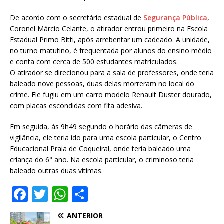
De acordo com o secretário estadual de
Segurança Pública
,
Coronel Márcio Celante, o atirador entrou primeiro na Escola
Estadual Primo Bitti, após arrebentar um cadeado. A unidade,
no turno matutino, é frequentada por alunos do ensino médio
e conta com cerca de 500 estudantes matriculados.
O atirador se direcionou para a sala de professores, onde teria
baleado nove pessoas, duas delas morreram no local do
crime. Ele fugiu em um carro modelo Renault Duster dourado,
com placas escondidas com fita adesiva.
Em seguida, às 9h49 segundo o horário das câmeras de
vigilância, ele teria ido para uma escola particular, o Centro
Educacional Praia de Coqueiral, onde teria baleado uma
criança do 6° ano. Na escola particular, o criminoso teria
baleado outras duas vítimas.
F
T
W
S
a
w
h
h
ANTERIOR