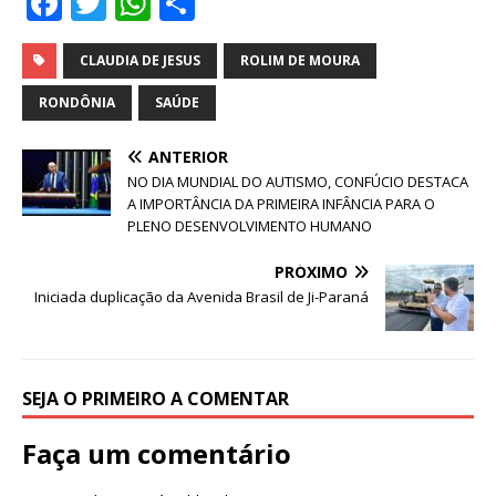
F
T
W
S
a
w
h
h
c
it
at
ar
CLAUDIA DE JESUS
ROLIM DE MOURA
e
te
s
e
RONDÔNIA
SAÚDE
b
r
A
ANTERIOR
o
p
NO DIA MUNDIAL DO AUTISMO, CONFÚCIO DESTACA
o
p
A IMPORTÂNCIA DA PRIMEIRA INFÂNCIA PARA O
PLENO DESENVOLVIMENTO HUMANO
k
PRÓXIMO
Iniciada duplicação da Avenida Brasil de Ji-Paraná
SEJA O PRIMEIRO A COMENTAR
Faça um comentário