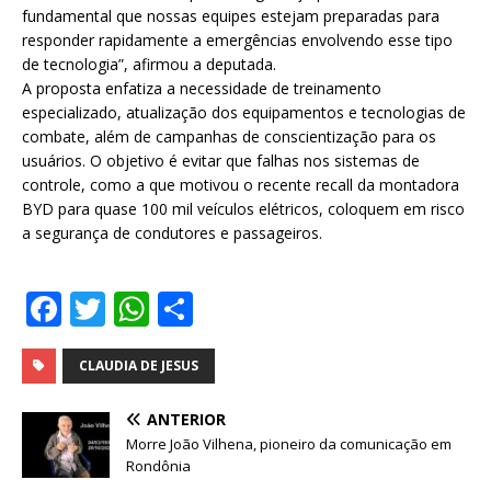
fundamental que nossas equipes estejam preparadas para
responder rapidamente a emergências envolvendo esse tipo
de tecnologia”, afirmou a deputada.
A proposta enfatiza a necessidade de treinamento
especializado, atualização dos equipamentos e tecnologias de
combate, além de campanhas de conscientização para os
usuários. O objetivo é evitar que falhas nos sistemas de
controle, como a que motivou o recente recall da montadora
BYD para quase 100 mil veículos elétricos, coloquem em risco
a segurança de condutores e passageiros.
F
T
W
S
a
w
h
h
c
it
at
ar
CLAUDIA DE JESUS
e
te
s
e
ANTERIOR
b
r
A
Morre João Vilhena, pioneiro da comunicação em
Rondônia
o
p