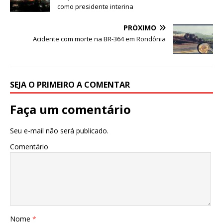
o
p
como presidente interina
k
PRÓXIMO
Acidente com morte na BR-364 em Rondônia
SEJA O PRIMEIRO A COMENTAR
Faça um comentário
Seu e-mail não será publicado.
Comentário
Nome
*