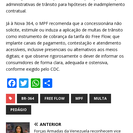
administrativas de trânsito para hipóteses de inadimplemento
contratual.
Já à Nova 364, o MPF recomenda que a concessionária não
solicite, estimule ou induza a aplicação de multas de trânsito
como instrumento de cobrança da tarifa do Free Flow; que
implante canais de pagamento, contestação e atendimento
acessíveis, inclusive presenciais ou alternativos aos meios
digitais; e que observe rigorosamente o dever de informar os
consumidores de forma clara, adequada e ostensiva,
conforme exigido pelo CDC.
F
T
W
S
a
w
h
h
c
it
at
ar
BR-364
FREE FLOW
MPF
MULTA
e
te
s
e
PEDÁGIO
b
r
A
ANTERIOR
o
p
Forças Armadas da Venezuela reconhecem vice