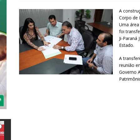
A constru
Corpo de 
Uma área 
foi transf
Ji-Paraná 
Estado.
A transfer
reunião en
Governo A
Patrimôni