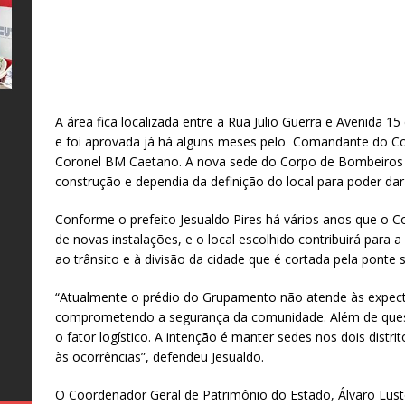
A área fica localizada entre a Rua Julio Guerra e Avenida 1
e
l
s
a
e foi aprovada já há alguns meses pelo Comandante do Co
o
o
Coronel BM Caetano. A nova sede do Corpo de Bombeiros 
s
construção e dependia da definição do local para poder dar
o
Conforme o prefeito Jesualdo Pires há vários anos que o 
al
de novas instalações, e o local escolhido contribuirá para
te
as
s
ao trânsito e à divisão da cidade que é cortada pela ponte
e
26
–
s
o
ro
s
“Atualmente o prédio do Grupamento não atende às expecta
ro
e
comprometendo a segurança da comunidade. Além de questõe
o fator logístico. A intenção é manter sedes nos dois distr
às ocorrências”, defendeu Jesualdo.
g
O Coordenador Geral de Patrimônio do Estado, Álvaro Lusto