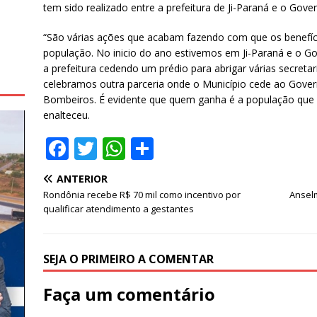
tem sido realizado entre a prefeitura de Ji-Paraná e o Gove
“São várias ações que acabam fazendo com que os benefí
população. No inicio do ano estivemos em Ji-Paraná e o G
a prefeitura cedendo um prédio para abrigar várias secreta
celebramos outra parceria onde o Município cede ao Gove
Bombeiros. É evidente que quem ganha é a população que p
enalteceu.
F
T
W
S
a
w
h
h
ANTERIOR
c
it
at
ar
Rondônia recebe R$ 70 mil como incentivo por
Anselm
e
te
s
e
qualificar atendimento a gestantes
b
r
A
o
p
SEJA O PRIMEIRO A COMENTAR
o
p
Faça um comentário
k