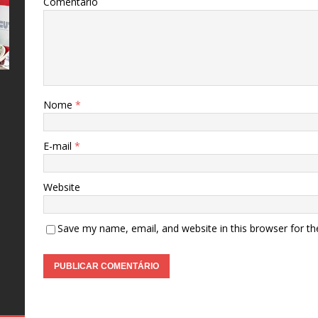
Comentário
e
l
s
a
Nome
*
o
o
s
E-mail
*
o
al
Website
te
as
s
e
26
–
s
o
ro
s
Save my name, email, and website in this browser for t
ro
e
g