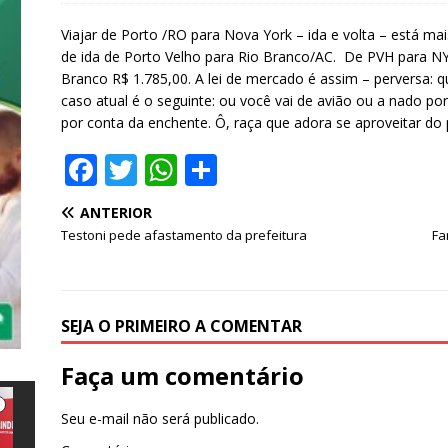
Viajar de Porto /RO para Nova York – ida e volta – está 
de ida de Porto Velho para Rio Branco/AC. De PVH para NY 
Branco R$ 1.785,00. A lei de mercado é assim – perversa: 
caso atual é o seguinte: ou você vai de avião ou a nado por
por conta da enchente. Ô, raça que adora se aproveitar do
F
T
W
S
a
w
h
h
ANTERIOR
c
it
at
ar
Testoni pede afastamento da prefeitura
Fa
e
te
s
e
b
r
A
o
p
SEJA O PRIMEIRO A COMENTAR
o
p
Faça um comentário
k
Seu e-mail não será publicado.