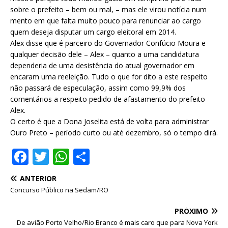
sobre o prefeito – bem ou mal, – mas ele virou notícia num
mento em que falta muito pouco para renunciar ao cargo
quem deseja disputar um cargo eleitoral em 2014.
Alex disse que é parceiro do Governador Confúcio Moura e
qualquer decisão dele – Alex – quanto a uma candidatura
dependeria de uma desistência do atual governador em
encaram uma reeleição. Tudo o que for dito a este respeito
não passará de especulação, assim como 99,9% dos
comentários a respeito pedido de afastamento do prefeito
Alex.
O certo é que a Dona Joselita está de volta para administrar
Ouro Preto – período curto ou até dezembro, só o tempo dirá.
F
T
W
S
a
w
h
h
ANTERIOR
c
it
at
ar
Concurso Público na Sedam/RO
e
te
s
e
PRÓXIMO
b
r
A
De avião Porto Velho/Rio Branco é mais caro que para Nova York