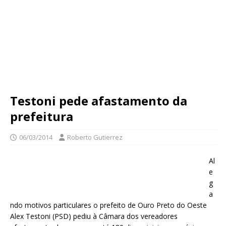
Testoni pede afastamento da
prefeitura
06/03/2014
Roberto Gutierrez
Al
e
g
a
ndo motivos particulares o prefeito de Ouro Preto do Oeste
Alex Testoni (PSD) pediu à Câmara dos vereadores