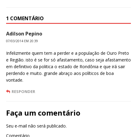
o
p
o
p
1 COMENTÁRIO
k
Adilson Pepino
07/03/2014 EM 20:39
Infelizmente quem tem a perder e a população de Ouro Preto
e Região. isto é se for só afastamento, caso seja afastamento
em definitivo da politica o estado de Rondônia e que irá sair
perdendo e muito. grande abraço aos políticos de boa
vontade.
RESPONDER
Faça um comentário
Seu e-mail não será publicado.
Comentário