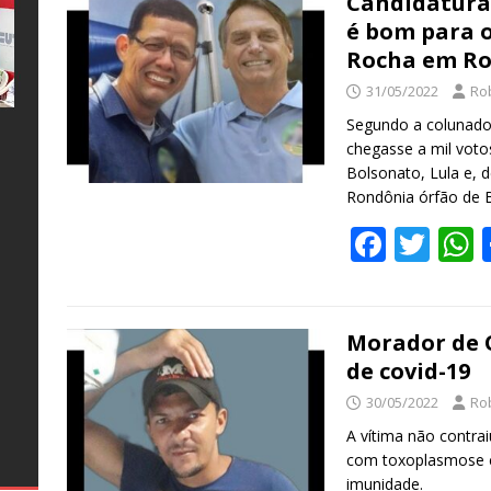
b
er
s
Candidatura 
é bom para o
o
Rocha em R
o
31/05/2022
Ro
k
Segundo a colunado
chegasse a mil votos
e
l
s
a
Bolsonato, Lula e, 
o
o
Rondônia órfão de 
s
F
T
o
ac
w
al
te
as
s
e
itt
a
e
26
–
s
o
b
er
s
Morador de 
ro
s
de covid-19
o
ro
e
30/05/2022
Ro
o
A vítima não contra
g
k
com toxoplasmose c
imunidade.