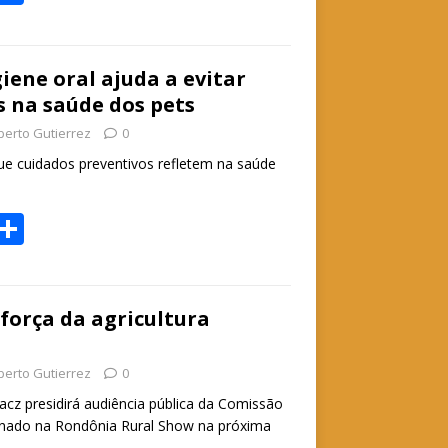
h
h
t
ar
e
iene oral ajuda a evitar
 na saúde dos pets
A
berto Gutierrez
0
p
que cuidados preventivos refletem na saúde
p
W
S
h
h
t
ar
e
 força da agricultura
A
berto Gutierrez
0
p
acz presidirá audiência pública da Comissão
p
enado na Rondônia Rural Show na próxima