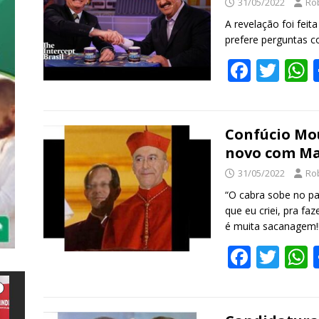
31/05/2022
Ro
A revelação foi fei
prefere perguntas 
F
T
ac
w
e
itt
a
b
er
s
Confúcio Mou
novo com Ma
o
31/05/2022
Ro
o
“O cabra sobe no pa
k
que eu criei, pra f
é muita sacanagem!!!
F
T
ac
w
e
itt
a