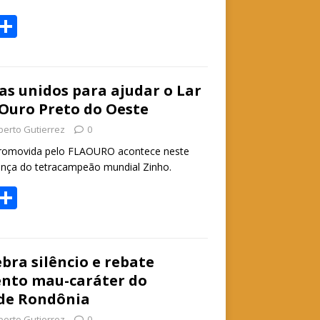
W
S
h
h
t
ar
e
s unidos para ajudar o Lar
Ouro Preto do Oeste
A
berto Gutierrez
0
p
promovida pelo FLAOURO acontece neste
p
nça do tetracampeão mundial Zinho.
W
S
h
h
t
ar
e
bra silêncio e rebate
nto mau-caráter do
A
de Rondônia
p
berto Gutierrez
0