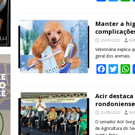
ac
w
e
itt
a
b
er
s
Manter a hig
complicações
o
25/05/2022
Ro
o
Veterinária explica 
k
geral dos animais.
F
T
ac
w
e
itt
a
b
er
s
Acir destaca
rondoniense
o
23/05/2022
Ro
o
O senador Acir Gurg
k
de Agricultura do S
quinta-feira.