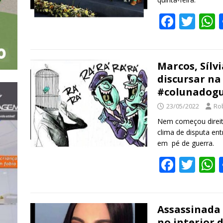
F
T
ac
w
e
itt
a
b
er
s
Marcos, Sílv
discursar na
o
#colunadogu
o
23/05/2022
Ro
k
Nem começou direit
clima de disputa ent
em pé de guerra.
F
T
ac
w
e
itt
a
b
er
s
Assassinada 
no interior 