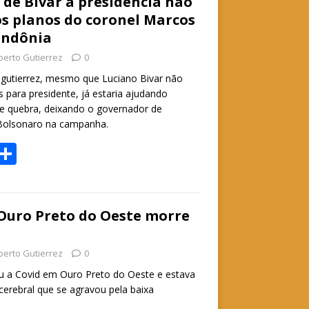
e
de Bivar à presidência não
s planos do coronel Marcos
A
ondônia
p
berto Gutierrez
0
p
gutierrez, mesmo que Luciano Bivar não
 para presidente, já estaria ajudando
de quebra, deixando o governador de
Bolsonaro na campanha.
W
S
h
h
t
ar
e
Ouro Preto do Oeste morre
A
berto Gutierrez
0
p
iu a Covid em Ouro Preto do Oeste e estava
p
erebral que se agravou pela baixa