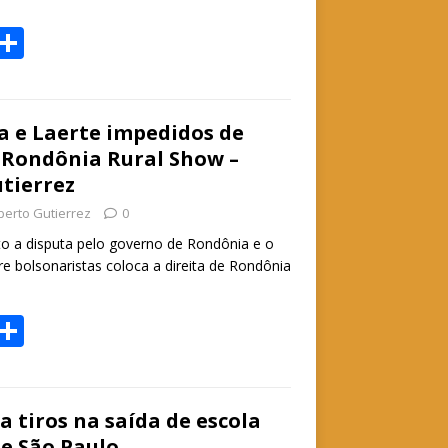
W
S
h
h
t
ar
e
ia e Laerte impedidos de
 Rondônia Rural Show –
A
tierrez
p
berto Gutierrez
0
p
o a disputa pelo governo de Rondônia e o
re bolsonaristas coloca a direita de Rondônia
W
S
h
h
t
ar
e
a tiros na saída de escola
de São Paulo