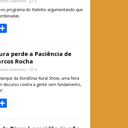
berto Gutierrez
0
ta no programa do Ratinho argumentando que
combinadas.
W
S
h
h
t
ar
e
ra perde a Paciência de
rcos Rocha
A
berto Gutierrez
0
p
lanque da Rondônia Rural Show, uma feira
p
azer discurso contra a gente sem fundamento,
”.
W
S
h
h
t
ar