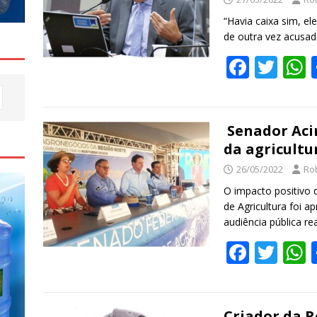
k
“Havia caixa sim, el
de outra vez acusado
F
T
ac
w
e
itt
a
b
er
s
Senador Aci
da agricult
o
26/05/2022
Ro
o
O impacto positivo 
k
de Agricultura foi 
audiência pública r
F
T
ac
w
e
itt
a
Criador da R