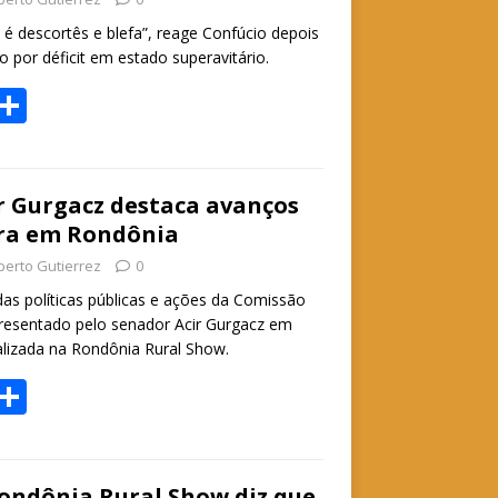
p
e é descortês e blefa”, reage Confúcio depois
 por déficit em estado superavitário.
W
S
h
h
t
ar
e
r Gurgacz destaca avanços
ura em Rondônia
A
berto Gutierrez
0
p
das políticas públicas e ações da Comissão
p
apresentado pelo senador Acir Gurgacz em
ealizada na Rondônia Rural Show.
W
S
h
h
t
ar
ondônia Rural Show diz que