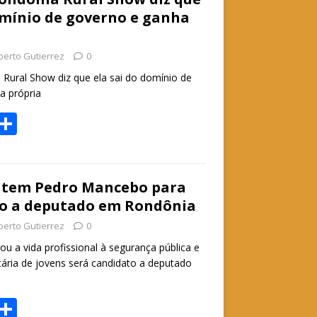
e
omínio de governo e ganha
A
p
berto Gutierrez
0
p
 Rural Show diz que ela sai do domínio de
a própria
W
S
h
h
t
ar
e
l tem Pedro Mancebo para
to a deputado em Rondônia
A
berto Gutierrez
0
p
 a vida profissional à segurança pública e
p
tária de jovens será candidato a deputado
W
S