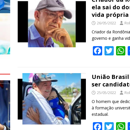
b
er
s
ela sai do d
o
vida própria
o
26/05/2022
Ro
k
Criador da Rondônia
governo e ganha vid
F
T
ac
w
e
itt
a
b
er
s
União Brasi
ser candida
o
25/05/2022
Ro
o
O homem que dedicou
k
à formação universi
estadual.
F
T